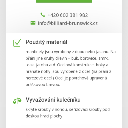
+420 602 381 982

info@billiard-brunswick.cz

Z
Použitý materiál
mantinely jsou vyrobeny z dubu nebo jasanu. Na
přání jiné druhy dřevin – buk, borovice, smrk,
teak, jatoba atd. Ocelová konstrukce, boky a
hranaté nohy jsou vyrobené z oceli (na přání z
nerezové oceli) Ocel je povrchově upravená
práškovou barvou.

Vyvažování kulečníku
skryté šrouby v nohou, seřizovací šrouby pod
deskou hrací plochy