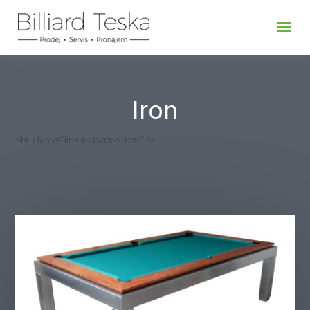
Iron
<hr class="linka-cover-stred" />