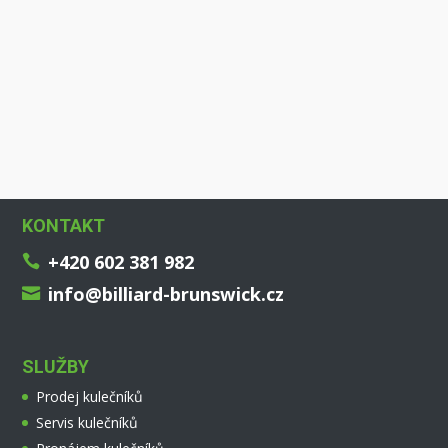
KONTAKT
+420 602 381 982

info@billiard-brunswick.cz

SLUŽBY
Prodej kulečníků
Servis kulečníků