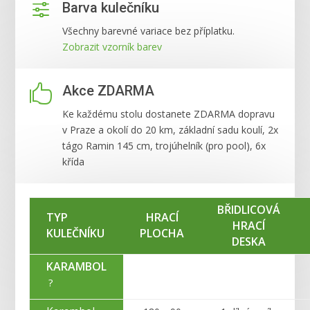
f
Barva kulečníku
Všechny barevné variace bez příplatku.
Zobrazit vzorník barev

Akce ZDARMA
Ke každému stolu dostanete ZDARMA dopravu
v Praze a okolí do 20 km, základní sadu koulí, 2x
tágo Ramin 145 cm, trojúhelník (pro pool), 6x
křída
BŘIDLICOVÁ
TYP
HRACÍ
HRACÍ
KULEČNÍKU
PLOCHA
DESKA
KARAMBOL
?